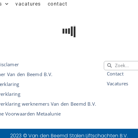
s
vacatures
contact
disclamer
Contact
mer Van den Beemd B.V.
Vacatures
erklaring
verklaring
verklaring werknemers Van den Beemd B.V.
e Voorwaarden Metaalunie
2023 © Van den Beemd Stalen Liftschachten B.V.