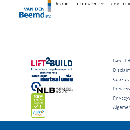
home
projecten
over on
E-mail 
Disclai
Cookiev
Privacy
Privacy
Algemen