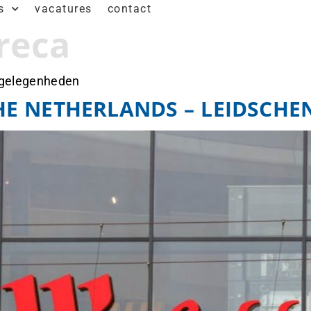
s
vacatures
contact
reca
 gelegenheden
THE NETHERLANDS – LEIDSCH