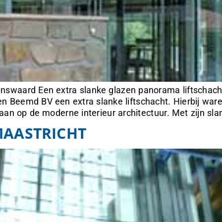
swaard Een extra slanke glazen panorama liftschacht 
 Beemd BV een extra slanke liftschacht. Hierbij waren
 aan op de moderne interieur architectuur. Met zijn sl
MAASTRICHT